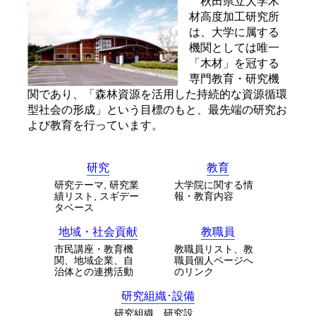
秋田県立大学木
材高度加工研究所
は、大学に属する
機関としては唯一
「木材」を冠する
専門教育・研究機
関であり、「森林資源を活用した持続的な資源循環
型社会の形成」という目標のもと、最先端の研究お
よび教育を行っています。
研究
教育
研究テーマ, 研究業
大学院に関する情
績リスト, スギデー
報・教育内容
タベース
地域・社会貢献
教職員
市民講座・教育機
教職員リスト、教
関、地域企業、自
職員個人ページへ
治体との連携活動
のリンク
研究組織･設備
研究組織、研究設