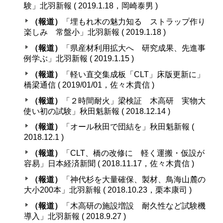
験」北羽新報 ( 2019.1.18，岡崎泰男 )
（報道）
「埋もれ木の魅力知る ストラップ作り
楽しみ 常盤小」北羽新報 ( 2019.1.18 )
（報道）
「県産材利用拡大へ 研究成果、先進事
例学ぶ」北羽新報 ( 2019.1.15 )
（報道）
「軽い直交集成板「CLT」床版更新に」
橋梁通信 ( 2019/01/01，佐々木貴信 )
（報道）
「２時間耐火」梁検証 木高研 実物大
使い初の試験」秋田魁新報 ( 2018.12.14 )
（報道）
「オール秋田で団結を」秋田魁新報 (
2018.12.1 )
（報道）
「CLT、橋の改修に 軽く運搬・仮設が
容易」日本経済新聞 ( 2018.11.17，佐々木貴信 )
（報道）
「神代杉を大量確保、製材、鳥海山麓の
大小200本」北羽新報 ( 2018.10.23，栗本康司 )
（報道）
「木高研の施設増設 耐久性など試験機
導入」北羽新報 ( 2018.9.27 )