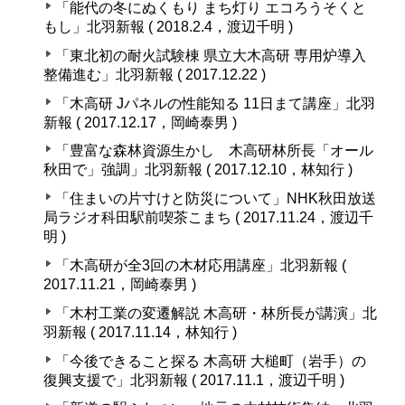
「能代の冬にぬくもり まち灯り エコろうそくと
もし」北羽新報 ( 2018.2.4，渡辺千明 )
「東北初の耐火試験棟 県立大木高研 専用炉導入
整備進む」北羽新報 ( 2017.12.22 )
「木高研 Jパネルの性能知る 11日まて講座」北羽
新報 ( 2017.12.17，岡崎泰男 )
「豊富な森林資源生かし 木高研林所長「オール
秋田で」強調」北羽新報 ( 2017.12.10，林知行 )
「住まいの片寸けと防災について」NHK秋田放送
局ラジオ科田駅前喫茶こまち ( 2017.11.24，渡辺千
明 )
「木高研が全3回の木材応用講座」北羽新報 (
2017.11.21，岡崎泰男 )
「木村工業の変遷解説 木高研・林所長が講演」北
羽新報 ( 2017.11.14，林知行 )
「今後できること探る 木高研 大槌町（岩手）の
復興支援で」北羽新報 ( 2017.11.1，渡辺千明 )