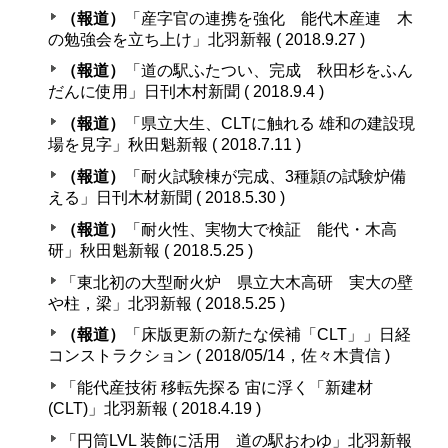
（報道）
「産字官の連携を強化 能代木産連 木
の勉強会を立ち上け」北羽新報 ( 2018.9.27 )
（報道）
「道の駅ふたつい、完成 秋田杉をふん
だんに使用」日刊木村新聞 ( 2018.9.4 )
（報道）
「県立大生、CLTに触れる 雄和の建設現
場を見字」秋田魁新報 ( 2018.7.11 )
（報道）
「耐火試験棟が完成、3種頴の試験炉備
える」日刊木材新聞 ( 2018.5.30 )
（報道）
「耐火性、実物大で検証 能代・木高
研」秋田魁新報 ( 2018.5.25 )
「東北初の大型耐火炉 県立大木高研 実大の壁
や柱，梁」北羽新報 ( 2018.5.25 )
（報道）
「床版更新の新たな侯補「CLT」」日経
コンストラクション ( 2018/05/14，佐々木貴信 )
「能代産技術 移転先探る 宙に浮く「新建材
(CLT)」北羽新報 ( 2018.4.19 )
「円筒LVL 装飾に活用 道の駅おわゆ」北羽新報