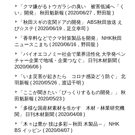
「クマ嫌がるトウガラシの臭い 被害低減へ「く
い」開発」 秋田魁新報 ( 2020/06/27，野田龍 )
「秋田スギの玄関ドアの開発」 ABS秋田放送 え
び☆ステ ( 2020/06/19，足立幸司 )
「香辛料などでクマ対策製品を開発」 NHK秋田
ニュースこまち ( 2020/06/16，野田龍 )
「バイオエコノミー社会で業界活性化 大学発ベン
チャー企業で地域・企業つなぐ」 日刊木材新聞 (
2020/06/06 )
「いま災害が起きたら コロナ感染どう防ぐ」 北
羽新報 ( 2020/05/26，渡辺千明 )
「ここが聞きたい「びっくりするもの開発」」 秋
田魁新報 ( 2020/05/23 )
「多様な国産材素材を生かす 木材・林業研究機
関」 日刊木材新聞 ( 2020/04/08 )
「木々は豊か 技は多彩～秋田 木製品～」 NHK
BS イッピン ( 2020/04/07 )