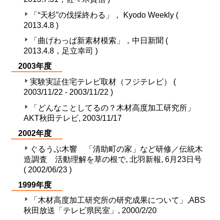
「“天杉”の伐採終わる」， Kyodo Weekly (
2013.4.8 )
「曲げわっぱ新素材模索」，中日新聞 (
2013.4.8，足立幸司 )
2003年度
実験実証住宅テレビ取材（フジテレビ） (
2003/11/22 - 2003/11/22 )
「どんなことしてるの？木材高度加工研究所」
AKT秋田テレビ, 2003/11/17
2002年度
ぐるうぷ木響 「清助町の家」など研修／伝統木
造調査 活動理解を草の根で, 北羽新報, 6月23日号
( 2002/06/23 )
1999年度
「木材高度加工研究所の研究成果について」,ABS
秋田放送「テレビ県民室」, 2000/2/20