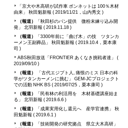
「京大や木高研が試作車 ボンネットは 100％木材
由来」 秋田魁新報 ( 2019/11/21，山内秀文 )
（報道）
「秋田杉のパン提供 微粉末練り込み開
発」 北羽新報 ( 2019.11.18 )
（報道）
「3300年前に「曲げ木」の技 ツタンカ
ーメン王副葬品」 秋田魁新報 ( 2019.10.4，栗本康
司 )
ABS秋田放送「FRONTIER あくなき挑戦者達」 (
2019/09/10 )
（報道）
「古代エジプト人, 痛恨のミス 日本の科
学がツタンカーメンに挑む」 GEM-JCプロジェクト
での活動 NHK BS ( 2019/07/25，栗本康司 )
（報道）
「民有林の利活用を 木材基礎講座始ま
る」 北羽新報 ( 2019.6.6 )
（報道）
「成果実用化し還元へ 産学官連携」 秋
田魁新報 ( 2019.6.1 )
（報道）
「技術開発の研究拠点 県立大木高研」