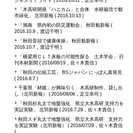
ジネスサテライト ( 2016/10/31，足立幸司 )
「木高研開発「ハニカム」と合体 水耕栽培で都
市緑化」 北羽新報 ( 2016.10.13 )
「旭南 県内初の防災運動会」 秋田魁新報 (
2016.10.9，渡辺千明 )
「秋田音頭で健康体操」 秋田魁新報 (
2016.10.7，渡辺千明 )
「橋梁用ＣＬＴ床板の可能性探る 土木学会」 日
刊木材新聞 ( 2016/08/19，佐々木貴信 )
「秋田の伝統工芸」 BSジャパン にっぽん真発見
( 2016.8.7 )
千葉県「材鑑」が興味引く 木高研制作、貸し出
し（北羽新報） ( 2016/08/06，足立幸司 )
「秋田杉丸太で地盤強化 県立大木高研 支持力を
実証実験」 北羽新報 ( 2016.7.28，佐々木貴信 )
秋田スギ丸太で地盤強化 県立大木高研 支持力
を実証実験（北羽新報） ( 2016/07/28，佐々木貴信
)