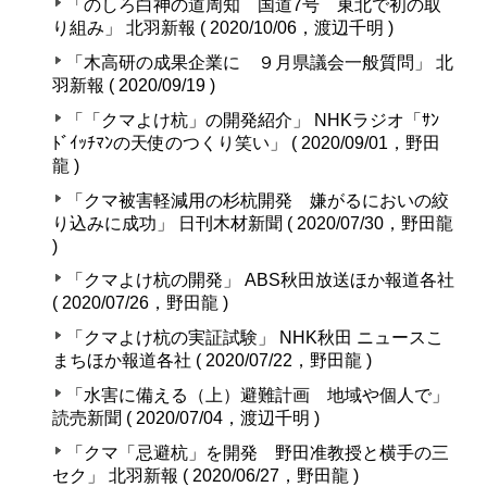
「のしろ白神の道周知 国道7号 東北で初の取
り組み」 北羽新報 ( 2020/10/06，渡辺千明 )
「木高研の成果企業に ９月県議会一般質問」 北
羽新報 ( 2020/09/19 )
「「クマよけ杭」の開発紹介」 NHKラジオ「ｻﾝ
ﾄﾞｲｯﾁﾏﾝの天使のつくり笑い」 ( 2020/09/01，野田
龍 )
「クマ被害軽減用の杉杭開発 嫌がるにおいの絞
り込みに成功」 日刊木材新聞 ( 2020/07/30，野田龍
)
「クマよけ杭の開発」 ABS秋田放送ほか報道各社
( 2020/07/26，野田龍 )
「クマよけ杭の実証試験」 NHK秋田 ニュースこ
まちほか報道各社 ( 2020/07/22，野田龍 )
「水害に備える（上）避難計画 地域や個人で」
読売新聞 ( 2020/07/04，渡辺千明 )
「クマ「忌避杭」を開発 野田准教授と横手の三
セク」 北羽新報 ( 2020/06/27，野田龍 )