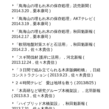
「鳥海山の埋もれ木の保存処理」読売新聞 (
2014.3.20，栗本康司 )
「鳥海山の埋もれ木の保存処理」AKTテレビ (
2014.3.19，栗本康司 )
「鳥海山の埋もれ木の保存処理」秋田魁新報 (
2014.2.17，栗本康司 )
「軟弱地盤対策スギと石活用」，秋田魁新報 (
2014.2.3，佐々木貴信 )
「スギ間伐材 護岸に活用」，河北新報 (
2013.12.24，佐々木貴信 )
「３日間で組み立てられる木床版鋼桁橋」，日経
コンストラクション ( 2013.9.23，佐々木貴信 )
２４時間テレビ 愛は地球を救う ( 2013/8/25 )
「木高研など研究グループ木橋架設」，北羽新報
( 2013.8.3，佐々木貴信 )
「ハイブリッド木橋架設」，秋田魁新報 (
2013.7.31，佐々木貴信 )