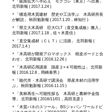
「販路拡大へ手応え モクコレ（東京）へ出展」
北羽新報 ( 2017.1.24 )
「構造用木質建材 歴史や工法学ぶ 木高研所長
が解説」 秋田魁新報 ( 2017.1.20，林知行 )
「県立大木高研 巨大CLT（直交集成板）搬入」
北羽新報 ( 2017.1.18，佐々木貴信 )
「直交集成材（ＣＬＴ）に活路」 北羽新報 (
2017.1.4 )
「木高研が開発アロマボックス 樹皮ボードと合
わせ」 北羽新報 ( 2016.12.26 )
「木高研応用講座 国産２×４可能性は」 北羽新
報 ( 2016.12.8，岡崎泰男 )
「能代市・木高研で講演会 県産木材の活用学
ぶ」 秋田魁新報 ( 2016.11.15 )
「美林再生へ可能性探る 木高研と農林中金指
導」 北羽新報 ( 2016/11/01，高田克彦 )
「木質バネのスツール」 BSジャパン ワールドビ