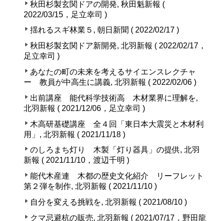
秋田杉製玄関ドアの開発, 秋田魁新報 (
2022/03/15，足立幸司 )
揺れるスギ林業５, 朝日新聞 ( 2022/02/17 )
秋田杉製玄関ドア新開発, 北羽新報 ( 2022/02/17，
足立幸司 )
あなたの町の未来を考えるサイエンスレクチャ
ー 教員が中高生に講義, 北羽新報 ( 2022/02/06 )
出前講座 能代科学技術高 木材業界に理解を,
北羽新報 ( 2021/12/06，足立幸司 )
木高研基礎講座 全４回「東日本大震災と木材利
用」, 北羽新報 ( 2021/11/18 )
のしろまち灯り 木製「灯り器具」の提供, 北羽
新報 ( 2021/11/10，渡辺千明 )
能代木産連 木都の歴史文化紹介 リーフレット
第２弾を制作, 北羽新報 ( 2021/11/10 )
自分を変える挑戦を, 北羽新報 ( 2021/08/10 )
クマ忌避杭の販売, 北羽新報 ( 2021/07/17，野田龍