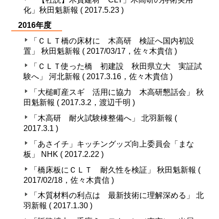
化」秋田魁新報 ( 2017.5.23 )
2016年度
「ＣＬＴ橋の床材に 木高研 検証へ国内初設
置」 秋田魁新報 ( 2017/03/17，佐々木貴信 )
「ＣＬＴ使った橋 初建設 秋田県立大 実証試
験へ」 河北新報 ( 2017.3.16，佐々木貴信 )
「大槌町産スギ 活用に協力 木高研懇話会」 秋
田魁新報 ( 2017.3.2，渡辺千明 )
「木高研 耐火試験棟整備へ」 北羽新報 (
2017.3.1 )
「あさイチ」キッチングッズ向上委員会「まな
板」 NHK ( 2017.2.22 )
「橋床板にＣＬＴ 耐久性を検証」 秋田魁新報 (
2017/02/18，佐々木貴信 )
「木質材料の利点は 最新技術に理解深める」 北
羽新報 ( 2017.1.30 )