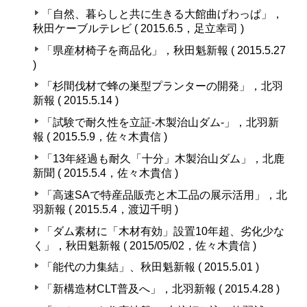
「自然、暮らしと共に生きる大館曲げわっぱ」，
秋田ケーブルテレビ ( 2015.6.5，足立幸司 )
「県産材椅子を商品化」，秋田魁新報 ( 2015.5.27
)
「杉間伐材で蜂の巣型プランターの開発」，北羽
新報 ( 2015.5.14 )
「試験で耐久性を立証-木製治山ダム-」，北羽新
報 ( 2015.5.9，佐々木貴信 )
「13年経過も耐久「十分」木製治山ダム」，北鹿
新聞 ( 2015.5.4，佐々木貴信 )
「高速SAで特産品販売と木工品の展示活用」，北
羽新報 ( 2015.5.4，渡辺千明 )
「ダム素材に「木材有効」設置10年超、劣化少な
く」，秋田魁新報 ( 2015/05/02，佐々木貴信 )
「能代の力集結」、秋田魁新報 ( 2015.5.01 )
「新構造材CLT普及へ」，北羽新報 ( 2015.4.28 )