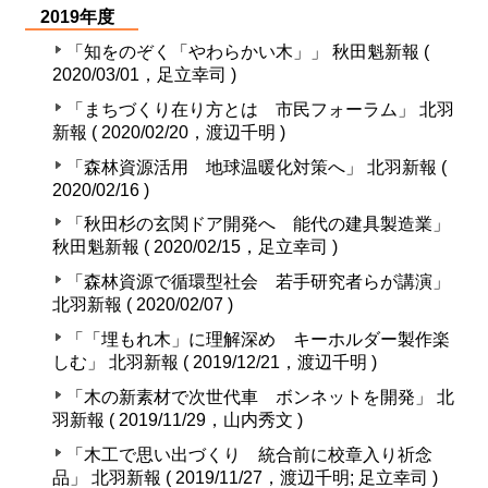
2019年度
「知をのぞく「やわらかい木」」 秋田魁新報 (
2020/03/01，足立幸司 )
「まちづくり在り方とは 市民フォーラム」 北羽
新報 ( 2020/02/20，渡辺千明 )
「森林資源活用 地球温暖化対策へ」 北羽新報 (
2020/02/16 )
「秋田杉の玄関ドア開発へ 能代の建具製造業」
秋田魁新報 ( 2020/02/15，足立幸司 )
「森林資源で循環型社会 若手研究者らが講演」
北羽新報 ( 2020/02/07 )
「「埋もれ木」に理解深め キーホルダー製作楽
しむ」 北羽新報 ( 2019/12/21，渡辺千明 )
「木の新素材で次世代車 ボンネットを開発」 北
羽新報 ( 2019/11/29，山内秀文 )
「木工で思い出づくり 統合前に校章入り祈念
品」 北羽新報 ( 2019/11/27，渡辺千明; 足立幸司 )