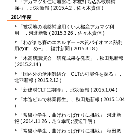
「アカマツを住宅地盤に-木杭打ち込み軟弱補
強-」，北羽新報 ( 2015.4.2，佐々木貴信 )
2014年度
「被災地の地盤補強用くい大槌産アカマツ利
用」，河北新報 ( 2015.3.26，佐々木貴信 )
「わがまち森のエネルギー −木質バイオマス熱利
用のすゝめ−」、福井新聞 ( 2015.3.18 )
「木高研講演会 研究成果を発表」，秋田魁新報
( 2015.2.14 )
「国内外の活用例紹介 CLTの可能性を探る」，
北羽新報 ( 2015.2.13 )
「新建材CLTに期待」、北羽新報 ( 2015.1.04 )
「木造ビルで林業再生」、秋田魁新報 ( 2015.1.04
)
「常盤小学生，曲げわっぱ作りに挑戦」, 河北新
報 ( 2014.11.26，足立幸司; 渡辺千明 )
「常盤小学生，曲げわっぱ作りに挑戦」, 秋田魁