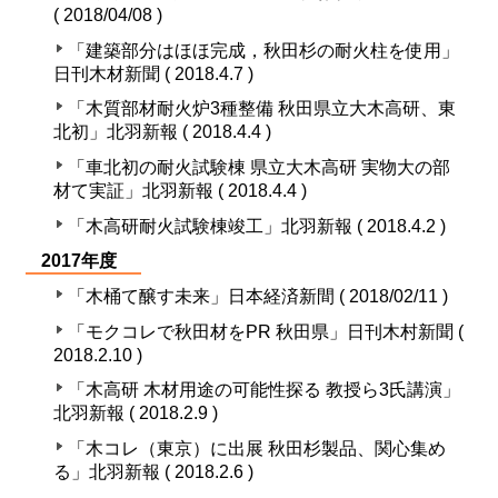
( 2018/04/08 )
「建築部分はほほ完成，秋田杉の耐火柱を使用」
日刊木材新聞 ( 2018.4.7 )
「木質部材耐火炉3種整備 秋田県立大木高研、東
北初」北羽新報 ( 2018.4.4 )
「車北初の耐火試験棟 県立大木高研 実物大の部
材て実証」北羽新報 ( 2018.4.4 )
「木高研耐火試験棟竣工」北羽新報 ( 2018.4.2 )
2017年度
「木桶て醸す未来」日本経済新間 ( 2018/02/11 )
「モクコレで秋田材をPR 秋田県」日刊木村新聞 (
2018.2.10 )
「木高研 木材用途の可能性探る 教授ら3氏講演」
北羽新報 ( 2018.2.9 )
「木コレ（東京）に出展 秋田杉製品、関心集め
る」北羽新報 ( 2018.2.6 )