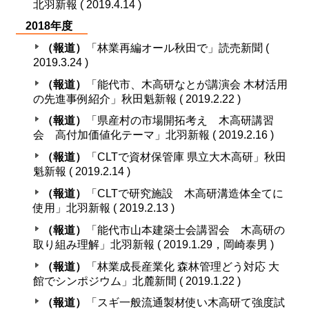
北羽新報 ( 2019.4.14 )
2018年度
（報道）
「林業再編オール秋田で」読売新聞 (
2019.3.24 )
（報道）
「能代市、木高研なとが講演会 木材活用
の先進事例紹介」秋田魁新報 ( 2019.2.22 )
（報道）
「県産村の市場開拓考え 木高研講習
会 高付加価値化テーマ」北羽新報 ( 2019.2.16 )
（報道）
「CLTで資材保管庫 県立大木高研」秋田
魁新報 ( 2019.2.14 )
（報道）
「CLTで研究施設 木高研溝造体全てに
使用」北羽新報 ( 2019.2.13 )
（報道）
「能代市山本建築士会講習会 木高研の
取り組み理解」北羽新報 ( 2019.1.29，岡崎泰男 )
（報道）
「林業成長産業化 森林管理どう対応 大
館でシンポジウム」北麓新間 ( 2019.1.22 )
（報道）
「スギ一般流通製材使い木高研て強度試