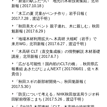
「新道の駅ふたつい 地元の木材技術集結」北羽
新報 ( 2017.10.18 )
「木工の夏 児童がベンチ作り」岩手日報 (
2017.7.28，渡辺千明 )
「秋田美大イベント 親子連れ、木に親しむ」秋田
魁新報 ( 2017.6.29 )
「地場木材利用拡大へ 木高研 大槌町（岩手）で
来月WG」北羽新報 ( 2017.6.27，渡辺千明 )
「木高研 CLT（直交集成板）の情勢解説 木材基礎
講座」北羽新報 ( 2017.6.7 )
「広がる可能性！国内初のCLTの橋」．秋田県広
報番組 あきたびじょんNEXT ( 2017/06/01，佐々木
貴信 )
「秋田スギの新部材開発へ」秋田魁新報 (
2017.5.30 )
「防災について考える」NHK秋田放送局ラジオ科
田駅前喫茶こまち ( 2017.5.26，渡辺千明 )
「【社説】木質建材「CLT」木高研の持術実用