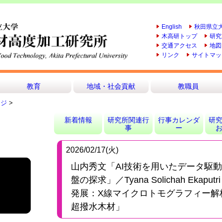
English
秋田県立
木高研トップ
研究
交通アクセス
地図
リンク
サイトマッ
教育
地域・社会貢献
教職員
ージ
>
研究所関連行
行事カレンダ
研
新着情報
事
ー
2026/02/17(火)
山内秀文「AI技術を用いたデータ駆
盤の探求」／Tyana Solichah Ekap
発展：X線マイクロトモグラフィー解
超撥水木材」