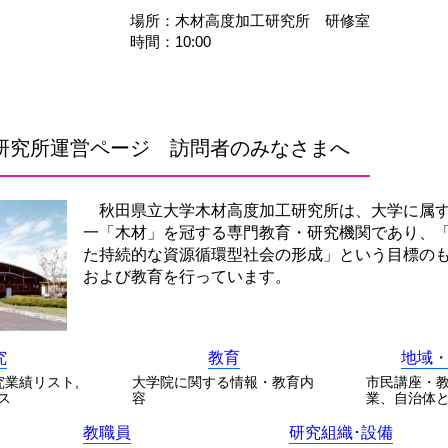
場所：木材高度加工研究所 研修室
時間：10:00
研究所運営ページ 訪問者のみなさまへ
秋田県立大学木材高度加工研究所は、大学に属
一「木材」を冠する専門教育・研究機関であり、
た持続的な資源循環型社会の形成」という目標の
および教育を行っています。
究
教育
地域
究業績リスト,
大学院に関する情報・教育内
市民講座・
ス
容
業、自治体
教職員
研究組織･設備