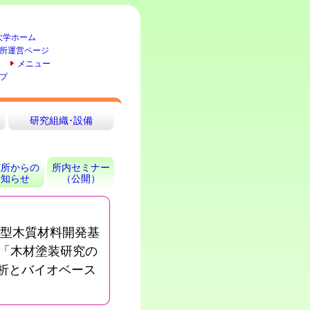
大学ホーム
所運営ページ
メニュー
プ
研究組織･設備
究所からの
所内セミナー
お知らせ
（公開）
動型木質材料開発基
utri「木材塗装研究の
析とバイオベース